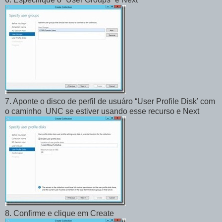
7. Aponte o disco de perfil de usuáro “User Profile Disk’ com
o caminho UNC se estiver usando esse recurso e Next
8. Confirme e clique em Create