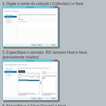
4. Digite o nome da coleção ( Collection ) e Next
5. Especifique o servidor RD Session Host e Next.
(previamente criados)
6. Especifique o “User Groups” e Next