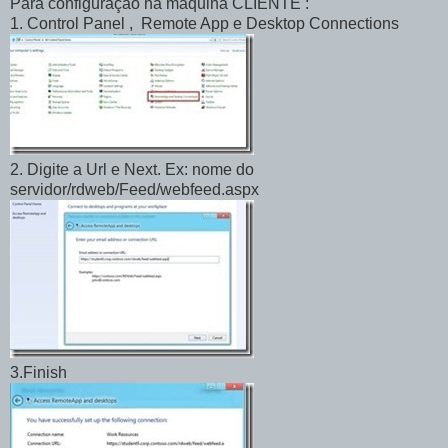
Para configuração na máquina CLIENTE :
1. Control Panel , Remote App e Desktop Connections
2. Digite a Url e Next. Ex: nome do
servidor/rdweb/Feed/webfeed.aspx
3.Finish