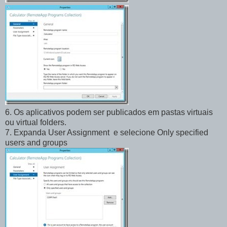
6. Os aplicativos podem ser publicados em pastas virtuais
ou virtual folders.
7. Expanda User Assignment e selecione Only specified
users and groups