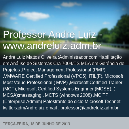
Professor Andre Luiz -
www.andreluiz.adm.br
André Luiz Mattos Oliveira :Administrador com Habilitação
em Análise de Sistemas Cra 7004/ES MBA em Gerência de
Projetos ,Project Management Professional (PMP)
,VMWARE Certified Professional (VPC5), ITIL(F), Microsoft
Most Value Professional ( MVP) ,Microsoft Certified Trainer
(MCT), Microsoft Certified Systems Enginner (MCSE), (
MCSA):messaging , MCTS (windows 2008) ,MCITP
(Enterprise Admim) Palestrante do ciclo Microsoft Technet-
twitter:admAndreluiz email , professor@andreluiz.adm.br
TERÇA-FEIRA, 18 DE JUNHO DE 2013