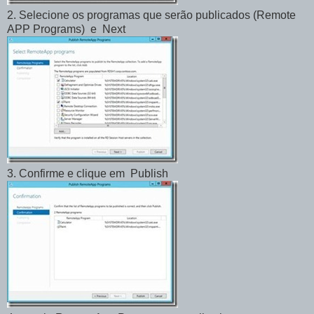
2. Selecione os programas que serão publicados (Remote
APP Programs) e Next
3. Confirme e clique em Publish