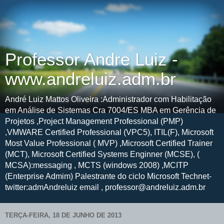
Professor Andre Luiz -
www.andreluiz.adm.br
André Luiz Mattos Oliveira :Administrador com Habilitação
em Análise de Sistemas Cra 7004/ES MBA em Gerência de
Projetos ,Project Management Professional (PMP)
,VMWARE Certified Professional (VPC5), ITIL(F), Microsoft
Most Value Professional ( MVP) ,Microsoft Certified Trainer
(MCT), Microsoft Certified Systems Enginner (MCSE), (
MCSA):messaging , MCTS (windows 2008) ,MCITP
(Enterprise Admim) Palestrante do ciclo Microsoft Technet-
twitter:admAndreluiz email , professor@andreluiz.adm.br
TERÇA-FEIRA, 18 DE JUNHO DE 2013