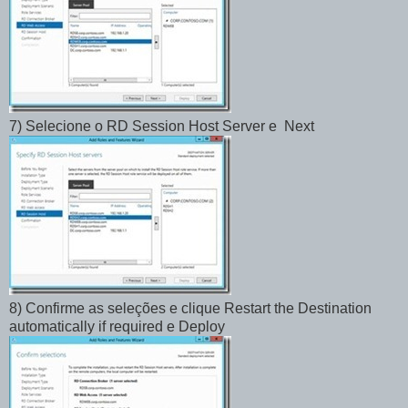
7) Selecione o RD Session Host Server e Next
8) Confirme as seleções e clique Restart the Destination
automatically if required e Deploy