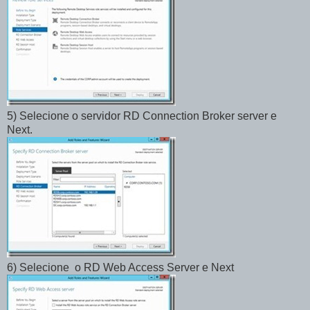
5) Selecione o servidor RD Connection Broker server e
Next.
6) Selecione o RD Web Access Server e Next