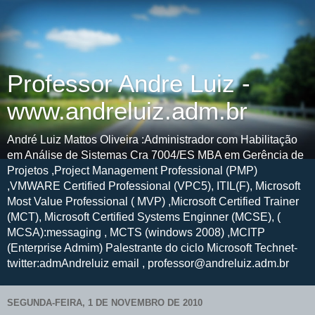
Professor Andre Luiz -
www.andreluiz.adm.br
André Luiz Mattos Oliveira :Administrador com Habilitação
em Análise de Sistemas Cra 7004/ES MBA em Gerência de
Projetos ,Project Management Professional (PMP)
,VMWARE Certified Professional (VPC5), ITIL(F), Microsoft
Most Value Professional ( MVP) ,Microsoft Certified Trainer
(MCT), Microsoft Certified Systems Enginner (MCSE), (
MCSA):messaging , MCTS (windows 2008) ,MCITP
(Enterprise Admim) Palestrante do ciclo Microsoft Technet-
twitter:admAndreluiz email , professor@andreluiz.adm.br
SEGUNDA-FEIRA, 1 DE NOVEMBRO DE 2010