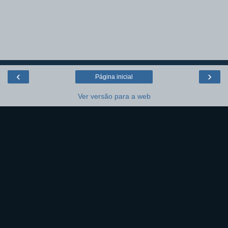
‹
›
Página inicial
Ver versão para a web