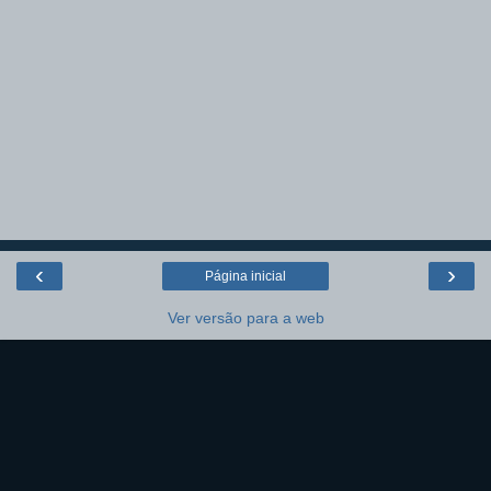
‹
›
Página inicial
Ver versão para a web