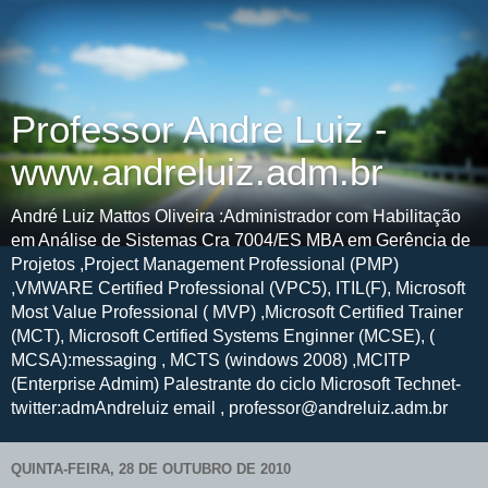
Professor Andre Luiz -
www.andreluiz.adm.br
André Luiz Mattos Oliveira :Administrador com Habilitação
em Análise de Sistemas Cra 7004/ES MBA em Gerência de
Projetos ,Project Management Professional (PMP)
,VMWARE Certified Professional (VPC5), ITIL(F), Microsoft
Most Value Professional ( MVP) ,Microsoft Certified Trainer
(MCT), Microsoft Certified Systems Enginner (MCSE), (
MCSA):messaging , MCTS (windows 2008) ,MCITP
(Enterprise Admim) Palestrante do ciclo Microsoft Technet-
twitter:admAndreluiz email , professor@andreluiz.adm.br
QUINTA-FEIRA, 28 DE OUTUBRO DE 2010