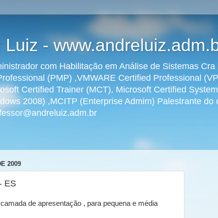
 Luiz - www.andreluiz.adm.b
dministrador com Habilitação em Análise de Sistemas C
rofessional (PMP) ,VMWARE Certified Professional (VPC
osoft Certified Trainer (MCT), Microsoft Certified Syst
ws 2008) ,MCITP (Enterprise Admim) Palestrante do ci
rofessor@andreluiz.adm.br
E 2009
- ES
camada de apresentação , para pequena e média