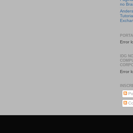
no Bras
Anders
Tutoria
Excha
PORTA
Error l
IDG NO
COMP
CORPO
Error l
INSCR
Po
Co