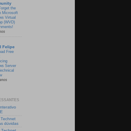
unity
Forget the
 Microsoft
s Virtual
op (WVD)
nments!
nos
l Felipe
oad Free
:
ucing
ws Server
echnical
ew
anos
ESSANTES
nterativo
GE
 Technet
uas dúvidas
 Technet