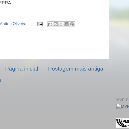
 SERRA
Mattos Oliveira
Página inicial
Postagem mais antiga
)
MVP 