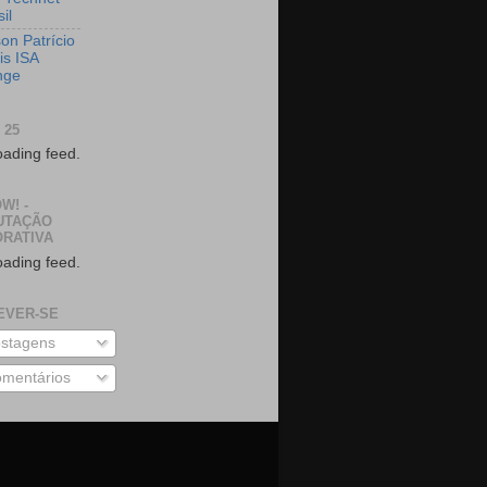
il
on Patrício
is ISA
nge
 25
oading feed.
W! -
UTAÇÃO
RATIVA
oading feed.
EVER-SE
stagens
mentários