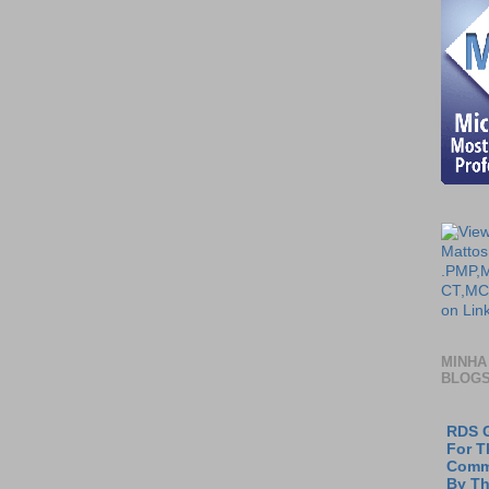
MINHA
BLOG
RDS G
For T
Comm
By T