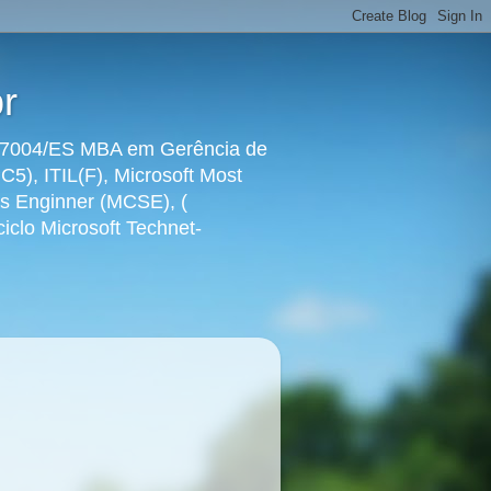
r
ra 7004/ES MBA em Gerência de
5), ITIL(F), Microsoft Most
ems Enginner (MCSE), (
clo Microsoft Technet-