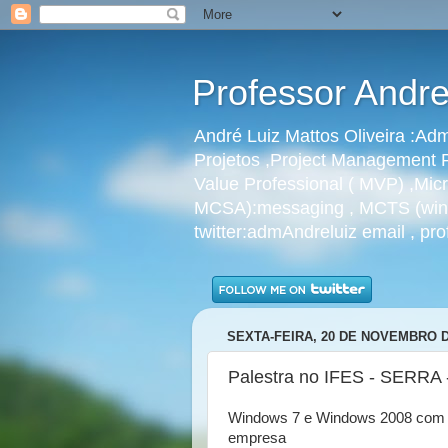
Professor Andre
André Luiz Mattos Oliveira :A
Projetos ,Project Management P
Value Professional ( MVP) ,Micr
MCSA):messaging , MCTS (windo
twitter:admAndreluiz email , p
SEXTA-FEIRA, 20 DE NOVEMBRO D
Palestra no IFES - SERRA 
Windows 7 e Windows 2008 com 
empresa