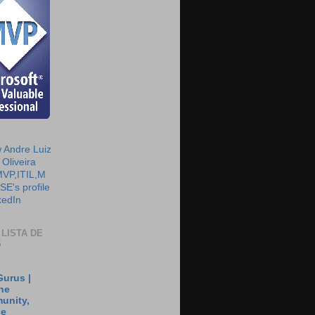
 LISTA DE
S
urus |
he
unity,
he