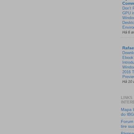
Comm
Don’t 
GPU in
Window
Deskt
Enviro
Há 6 a
Rafae
Downl
Ebook
Introd
Windo
2016 T
Previ
Há 10 
LINKS
INTER
Mapa I
do IB
Forum
tire s
Página