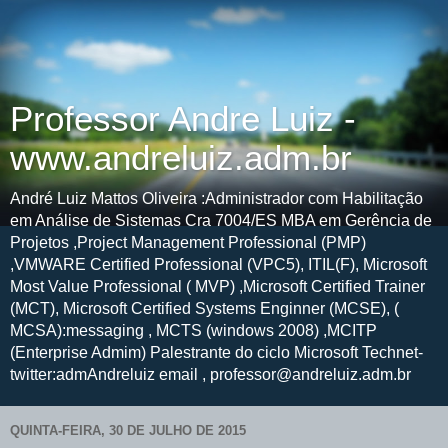
Professor Andre Luiz -
www.andreluiz.adm.br
André Luiz Mattos Oliveira :Administrador com Habilitação
em Análise de Sistemas Cra 7004/ES MBA em Gerência de
Projetos ,Project Management Professional (PMP)
,VMWARE Certified Professional (VPC5), ITIL(F), Microsoft
Most Value Professional ( MVP) ,Microsoft Certified Trainer
(MCT), Microsoft Certified Systems Enginner (MCSE), (
MCSA):messaging , MCTS (windows 2008) ,MCITP
(Enterprise Admim) Palestrante do ciclo Microsoft Technet-
twitter:admAndreluiz email , professor@andreluiz.adm.br
QUINTA-FEIRA, 30 DE JULHO DE 2015