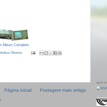
r Álbum Completo
Mattos Oliveira
MVP 
Página inicial
Postagem mais antiga
)