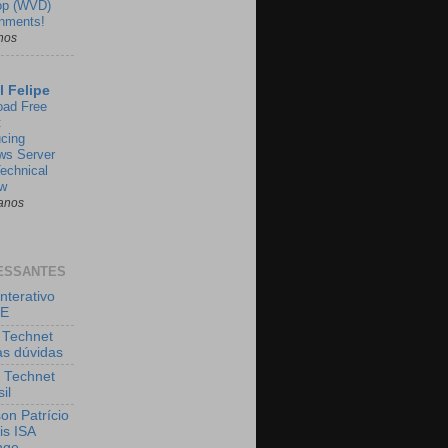
op (WVD)
nments!
nos
l Felipe
oad Free
:
ucing
ws Server
echnical
ew
anos
ESSANTES
nterativo
GE
 Technet
uas dúvidas
 Technet
il
on Patrício
is ISA
nge