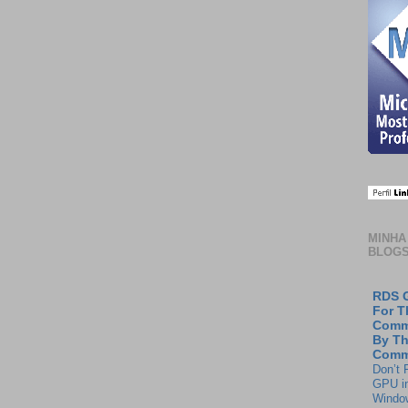
MINHA
BLOG
RDS G
For T
Comm
By T
Comm
Don’t 
GPU in
Window