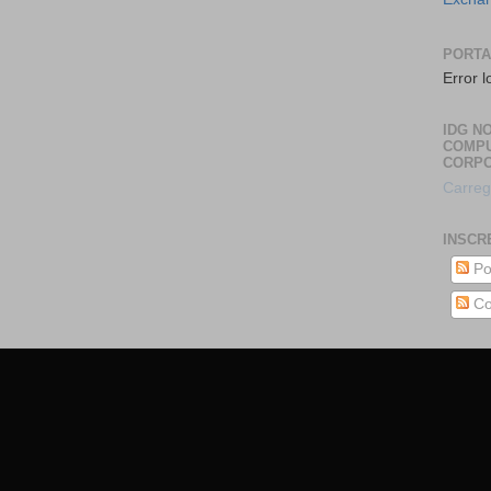
PORTA
Error l
IDG NO
COMP
CORPO
Carreg
INSCR
Po
Co