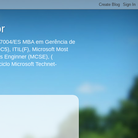
r
ra 7004/ES MBA em Gerência de
5), ITIL(F), Microsoft Most
ems Enginner (MCSE), (
clo Microsoft Technet-