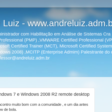
 Luiz - www.andreluiz.adm.b
dministrador com Habilitação em Análise de Sistemas C
rofessional (PMP) ,VMWARE Certified Professional (VPC
osoft Certified Trainer (MCT), Microsoft Certified Syst
ws 2008) ,MCITP (Enterprise Admim) Palestrante do ci
rofessor@andreluiz.adm.br
indows 7 e Windows 2008 R2 remote desktop
ontro muito bom com a comunidade , e um dia antes
ow de bola.