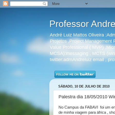
Professor Andre
André Luiz Mattos Oliveira :A
Projetos ,Project Management P
Value Professional ( MVP) ,Micr
MCSA):messaging , MCTS (windo
twitter:admAndreluiz email , p
SÁBADO, 10 DE JULHO DE 2010
Palestra dia 18/05/2010 W
No Campus da FABAVI foi um enc
de minha viagem para áfrica , sh