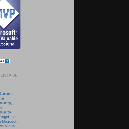
 LISTA DE
S
urus |
he
unity,
he
unity
Forget the
 Microsoft
s Virtual