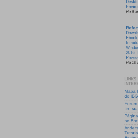
Deskt
Enviro
Há 6 a
Rafae
Downl
Ebook
Introd
Windo
2016 T
Previ
Há 10 
LINKS
INTER
Mapa I
do IB
Forum
tire s
Página
no Bras
Anders
Tutoria
Excha