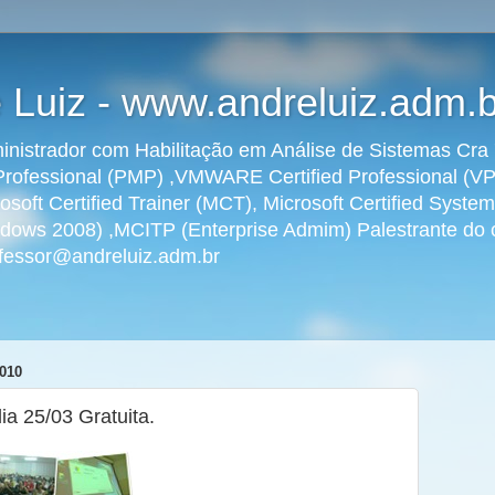
 Luiz - www.andreluiz.adm.b
dministrador com Habilitação em Análise de Sistemas C
rofessional (PMP) ,VMWARE Certified Professional (VPC
osoft Certified Trainer (MCT), Microsoft Certified Syst
ws 2008) ,MCITP (Enterprise Admim) Palestrante do ci
rofessor@andreluiz.adm.br
010
ia 25/03 Gratuita.