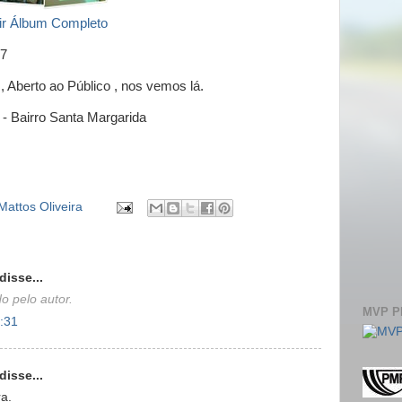
ir Álbum Completo
 7
Aberto ao Público , nos vemos lá.
- Bairro Santa Margarida
Mattos Oliveira
disse...
o pelo autor.
MVP 
:31
disse...
ra.