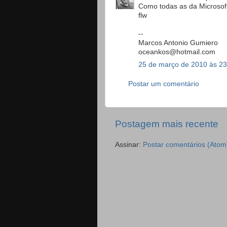
Como todas as da Microsoft
flw
--
Marcos Antonio Gumiero
oceankos@hotmail.com
25 de março de 2010 às 23
Postar um comentário
Postagem mais recente
Assinar:
Postar comentários (Atom