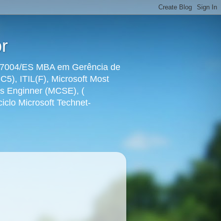
r
ra 7004/ES MBA em Gerência de
5), ITIL(F), Microsoft Most
ems Enginner (MCSE), (
clo Microsoft Technet-