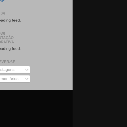
 25
oading feed.
W! -
UTAÇÃO
RATIVA
oading feed.
EVER-SE
stagens
mentários