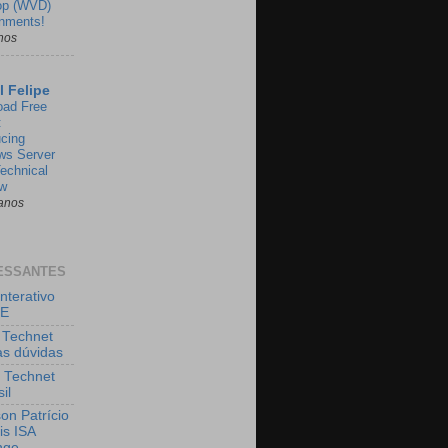
op (WVD)
nments!
nos
l Felipe
oad Free
:
ucing
ws Server
echnical
ew
anos
ESSANTES
nterativo
GE
 Technet
uas dúvidas
 Technet
il
on Patrício
is ISA
nge