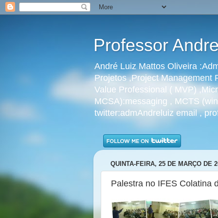
Professor Andre
André Luiz Mattos Oliveira :A
Projetos ,Project Management P
Value Professional ( MVP) ,Micr
MCSA):messaging , MCTS (windo
twitter:admAndreluiz email , p
QUINTA-FEIRA, 25 DE MARÇO DE 2
Palestra no IFES Colatina d