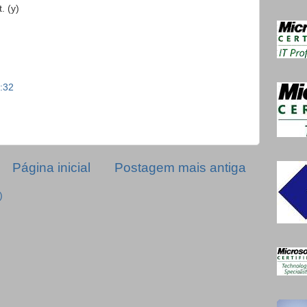
. (y)
:32
Página inicial
Postagem mais antiga
)