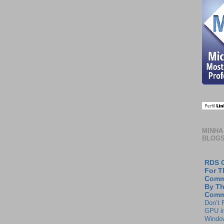
MINHA
BLOG
RDS G
For T
Comm
By T
Comm
Don’t 
GPU in
Window