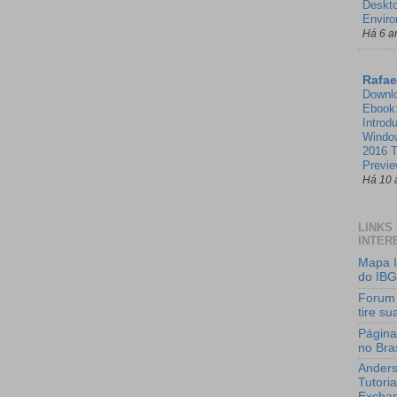
Deskt
Enviro
Há 6 a
Rafae
Downl
Ebook
Introd
Windo
2016 T
Previ
Há 10 
LINKS
INTER
Mapa I
do IB
Forum
tire s
Página
no Bras
Anders
Tutoria
Excha