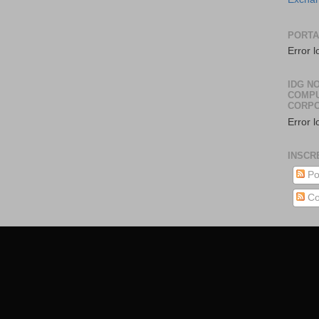
PORTA
Error l
IDG NO
COMP
CORPO
Error l
INSCR
Po
Co