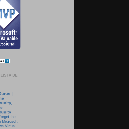
 LISTA DE
S
urus |
he
unity,
he
unity
Forget the
 Microsoft
s Virtual