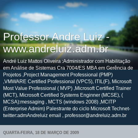
Professor Andre Luiz -
www.andreluiz.adm.br
André Luiz Mattos Oliveira :Administrador com Habilitação
em Análise de Sistemas Cra 7004/ES MBA em Gerência de
Projetos ,Project Management Professional (PMP)
,VMWARE Certified Professional (VPC5), ITIL(F), Microsoft
Most Value Professional ( MVP) ,Microsoft Certified Trainer
(MCT), Microsoft Certified Systems Enginner (MCSE), (
MCSA):messaging , MCTS (windows 2008) ,MCITP
(Enterprise Admim) Palestrante do ciclo Microsoft Technet-
twitter:admAndreluiz email , professor@andreluiz.adm.br
QUARTA-FEIRA, 18 DE MARÇO DE 2009